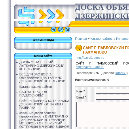
ДОСКА ОБЪ
ДЗЕРЖИНСК
Главная
»
Каталог сайтов
»
Интерне
Форма входа
САЙТ Г. ПАВЛОВСКИЙ 
РАХМАНОВО
Меню сайта
http://pavel1.ucoz.ru
ДОСКА ОБЪЯВЛЕНИЙ
САЙТ Г. ПАВЛОВСКИЙ ПОС
ЛЫТКАРИНО ДЗЕРЖИНСКИЙ
http://pavel1.ucoz.ru
КОТЕЛЬНИКИ
Переходов
:
276
|
Добавил
:
kuhni30
|
ВСЁ ДЛЯ ВАС ДОСКА
ОБЪЯВЛЕНИЙ ЛЫТКАРИНО
Всего комментариев
:
0
ДЗЕРЖИНСКИЙ КОТЕЛЬНИКИ
Каталог ваших сайтов
Имя *:
САЙТЫ ГОРОДОВ
ПОДМОСКОВЬЯ
Email *:
Сайт ЛЫТКАРИНО КОТЕЛЬНИКИ
ДЗЕРЖИНСКИЙ ОСТРОВЦЫ
РАЗВИЛКА
стальные двери решётки
гаражные ворота В ЛЫТКАРИНО
ДЗЕРЖИНСКИЙ КОТЕЛЬНИКИ
МОЛОКОВО ОКТЯБРЬСКИЙ
ОСТРОВЦЫ МЯЧКОВО ВИДНОЕ