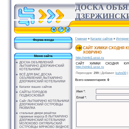
ДОСКА ОБЪ
ДЗЕРЖИНСК
Главная
»
Каталог сайтов
»
Интерне
Форма входа
САЙТ ХИМКИ СХОДНЯ К
ХОВРИНО
Меню сайта
http://ximki1.ucoz.ru
ДОСКА ОБЪЯВЛЕНИЙ
САЙТ ХИМКИ СХОДНЯ КУР
ЛЫТКАРИНО ДЗЕРЖИНСКИЙ
http://ximki1.ucoz.ru
КОТЕЛЬНИКИ
Переходов
:
299
|
Добавил
:
kuhni30
|
ВСЁ ДЛЯ ВАС ДОСКА
ОБЪЯВЛЕНИЙ ЛЫТКАРИНО
Всего комментариев
:
0
ДЗЕРЖИНСКИЙ КОТЕЛЬНИКИ
Каталог ваших сайтов
Имя *:
САЙТЫ ГОРОДОВ
ПОДМОСКОВЬЯ
Email *:
Сайт ЛЫТКАРИНО КОТЕЛЬНИКИ
ДЗЕРЖИНСКИЙ ОСТРОВЦЫ
РАЗВИЛКА
стальные двери решётки
гаражные ворота В ЛЫТКАРИНО
ДЗЕРЖИНСКИЙ КОТЕЛЬНИКИ
МОЛОКОВО ОКТЯБРЬСКИЙ
ОСТРОВЦЫ МЯЧКОВО ВИДНОЕ