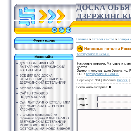
ДОСКА ОБЪ
ДЗЕРЖИНСК
Главная
»
Каталог сайтов
»
Товары и
Форма входа
Натяжные потолки Росс
http://potolci111.ucoz.ru
Меню сайта
ДОСКА ОБЪЯВЛЕНИЙ
Натяжные потолки. Матовые и глян
ЛЫТКАРИНО ДЗЕРЖИНСКИЙ
цветов.
КОТЕЛЬНИКИ
Замер и консультация бесплатно. Р
14-07
http://potolci111.ucoz.ru
ВСЁ ДЛЯ ВАС ДОСКА
ОБЪЯВЛЕНИЙ ЛЫТКАРИНО
Переходов
:
304
|
Добавил
:
kuhni30
|
ДЗЕРЖИНСКИЙ КОТЕЛЬНИКИ
Всего комментариев
:
0
Каталог ваших сайтов
САЙТЫ ГОРОДОВ
ПОДМОСКОВЬЯ
Имя *:
Сайт ЛЫТКАРИНО КОТЕЛЬНИКИ
Email *:
ДЗЕРЖИНСКИЙ ОСТРОВЦЫ
РАЗВИЛКА
стальные двери решётки
гаражные ворота В ЛЫТКАРИНО
ДЗЕРЖИНСКИЙ КОТЕЛЬНИКИ
МОЛОКОВО ОКТЯБРЬСКИЙ
ОСТРОВЦЫ МЯЧКОВО ВИДНОЕ