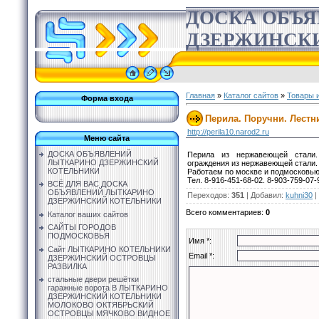
ДОСКА ОБЪ
ДЗЕРЖИНСК
Главная
»
Каталог сайтов
»
Товары и
Форма входа
Перила. Поручни. Лест
http://perila10.narod2.ru
Меню сайта
ДОСКА ОБЪЯВЛЕНИЙ
Перила из нержавеющей стали.
ЛЫТКАРИНО ДЗЕРЖИНСКИЙ
ограждения из нержавеющей стали.
КОТЕЛЬНИКИ
Работаем по москве и подмосковью. 
Тел. 8-916-451-68-02. 8-903-759-07-
ВСЁ ДЛЯ ВАС ДОСКА
ОБЪЯВЛЕНИЙ ЛЫТКАРИНО
Переходов
:
351
|
Добавил
:
kuhni30
|
ДЗЕРЖИНСКИЙ КОТЕЛЬНИКИ
Всего комментариев
:
0
Каталог ваших сайтов
САЙТЫ ГОРОДОВ
ПОДМОСКОВЬЯ
Имя *:
Сайт ЛЫТКАРИНО КОТЕЛЬНИКИ
Email *:
ДЗЕРЖИНСКИЙ ОСТРОВЦЫ
РАЗВИЛКА
стальные двери решётки
гаражные ворота В ЛЫТКАРИНО
ДЗЕРЖИНСКИЙ КОТЕЛЬНИКИ
МОЛОКОВО ОКТЯБРЬСКИЙ
ОСТРОВЦЫ МЯЧКОВО ВИДНОЕ