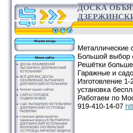
ДОСКА ОБЪ
ДЗЕРЖИНСК
Форма входа
Металлические 
Большой выбор о
Меню сайта
Решётки больше
ДОСКА ОБЪЯВЛЕНИЙ
ЛЫТКАРИНО ДЗЕРЖИНСКИЙ
Гаражные и садо
КОТЕЛЬНИКИ
ВСЁ ДЛЯ ВАС ДОСКА
Изготовление 1-
ОБЪЯВЛЕНИЙ ЛЫТКАРИНО
ДЗЕРЖИНСКИЙ КОТЕЛЬНИКИ
установка беспл
Каталог ваших сайтов
САЙТЫ ГОРОДОВ
Работаем по Мос
ПОДМОСКОВЬЯ
Сайт ЛЫТКАРИНО КОТЕЛЬНИКИ
919-410-14-07
ht
ДЗЕРЖИНСКИЙ ОСТРОВЦЫ
РАЗВИЛКА
стальные двери решётки
гаражные ворота В ЛЫТКАРИНО
ДЗЕРЖИНСКИЙ КОТЕЛЬНИКИ
МОЛОКОВО ОКТЯБРЬСКИЙ
ОСТРОВЦЫ МЯЧКОВО ВИДНОЕ