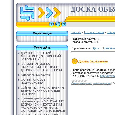
ДОСКА ОБЪ
Главная
»
Каталог сайтов
»
Товар
Форма входа
В категории сайтов
:
1
Показано сайтов
:
1-1
Меню сайта
Сортировать по
:
Дате
·
Названи
ДОСКА ОБЪЯВЛЕНИЙ
ЛЫТКАРИНО ДЗЕРЖИНСКИЙ
КОТЕЛЬНИКИ
Дрова берёзовые
ВСЁ ДЛЯ ВАС ДОСКА
ОБЪЯВЛЕНИЙ ЛЫТКАРИНО
Дрова берёзовые колотые. любого
ДЗЕРЖИНСКИЙ КОТЕЛЬНИКИ
Доставка и разгрузка бесплатно.
Каталог ваших сайтов
Тел. 8-916-270-67-05.
http://drov
САЙТЫ ГОРОДОВ
ПОДМОСКОВЬЯ
Сырье, материалы, комплектующие
|
П
Сайт ЛЫТКАРИНО КОТЕЛЬНИКИ
ДЗЕРЖИНСКИЙ ОСТРОВЦЫ
РАЗВИЛКА
стальные двери решётки
гаражные ворота В ЛЫТКАРИНО
ДЗЕРЖИНСКИЙ КОТЕЛЬНИКИ
МОЛОКОВО ОКТЯБРЬСКИЙ
ОСТРОВЦЫ МЯЧКОВО ВИДНОЕ