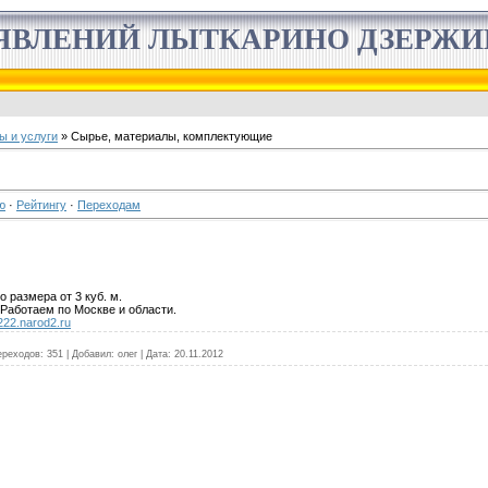
ЯВЛЕНИЙ ЛЫТКАРИНО ДЗЕРЖ
ы и услуги
» Сырье, материалы, комплектующие
ю
·
Рейтингу
·
Переходам
 размера от 3 куб. м.
 Работаем по Москве и области.
a222.narod2.ru
ереходов:
351
|
Добавил:
олег
|
Дата:
20.11.2012