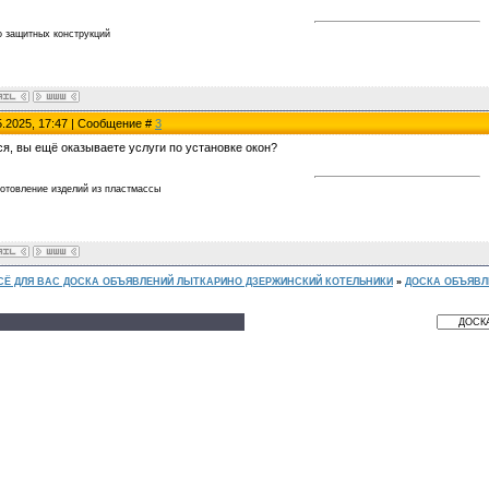
о защитных конструкций
5.2025, 17:47 | Сообщение #
3
ся, вы ещё оказываете услуги по установке окон?
готовление изделий из пластмассы
СЁ ДЛЯ ВАС ДОСКА ОБЪЯВЛЕНИЙ ЛЫТКАРИНО ДЗЕРЖИНСКИЙ КОТЕЛЬНИКИ
»
ДОСКА ОБЪЯВЛ