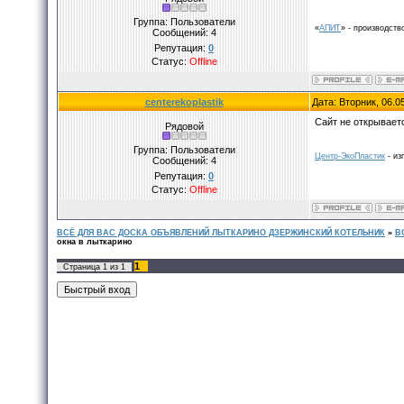
Группа: Пользователи
«
АПИТ
» - производств
Сообщений:
4
Репутация:
0
Статус:
Offline
centerekoplastik
Дата: Вторник, 06.0
Сайт не открывает
Рядовой
Группа: Пользователи
Центр-ЭкоПластик
- из
Сообщений:
4
Репутация:
0
Статус:
Offline
ВСЁ ДЛЯ ВАС ДОСКА ОБЪЯВЛЕНИЙ ЛЫТКАРИНО ДЗЕРЖИНСКИЙ КОТЕЛЬНИК
»
В
окна в лыткарино
1
Страница
1
из
1