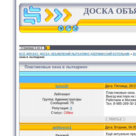
ДОСКА ОБЪ
1
Страница
1
из
1
ВСЁ ДЛЯ ВАС ДОСКА ОБЪЯВЛЕНИЙ ЛЫТКАРИНО ДЗЕРЖИНСКИЙ КОТЕЛЬНИК
»
В
окна в лыткарино
Пластиковые окна в лыткарино
kuhni30
Дата: Пятница, 28.0
Пластиковые окна.
Лейтенант
Выезд мастера на з
Группа: Администраторы
Работаем в Москве
Сообщений:
75
Тел. 8-985-269-30-
Репутация:
0
Статус:
Offline
apitkovrov1
Дата: Вторник, 06.0
Ещё актуально пр
Рядовой