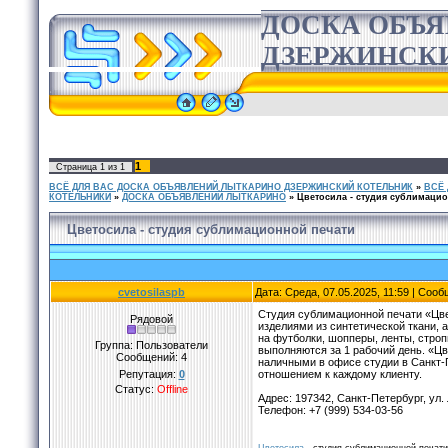
ДОСКА ОБЪ
ДЗЕРЖИНСК
1
Страница
1
из
1
ВСЁ ДЛЯ ВАС ДОСКА ОБЪЯВЛЕНИЙ ЛЫТКАРИНО ДЗЕРЖИНСКИЙ КОТЕЛЬНИК
»
ВСЁ
КОТЕЛЬНИКИ
»
ДОСКА ОБЪЯВЛЕНИЙ ЛЫТКАРИНО
»
Цветосила - cтудия сублимацио
Цветосила - cтудия сублимационной печати
cvetosilaspb
Дата: Среда, 07.05.2025, 11:59 | Соо
Студия сублимационной печати «Цве
Рядовой
изделиями из синтетической ткани, 
на футболки, шопперы, ленты, стро
Группа: Пользователи
выполняются за 1 рабочий день. «Ц
Сообщений:
4
наличными в офисе студии в Санкт-
Репутация:
0
отношением к каждому клиенту.
Статус:
Offline
Адрес: 197342, Санкт-Петербург, ул.
Телефон: +7 (999) 534-03-56