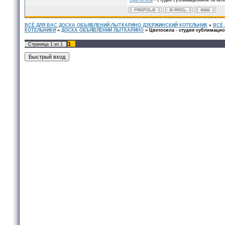
Цветосила
- cтудия сублимационной печати
ВСЁ ДЛЯ ВАС ДОСКА ОБЪЯВЛЕНИЙ ЛЫТКАРИНО ДЗЕРЖИНСКИЙ КОТЕЛЬНИК
»
ВСЁ
КОТЕЛЬНИКИ
»
ДОСКА ОБЪЯВЛЕНИЙ ЛЫТКАРИНО
»
Цветосила - cтудия сублимацио
1
Страница
1
из
1