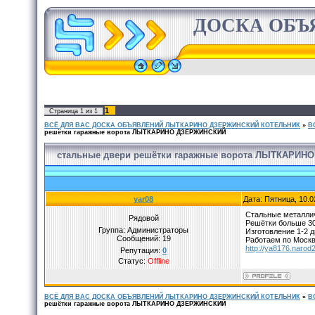
ДОСКА ОБЪ
1
Страница
1
из
1
ВСЁ ДЛЯ ВАС ДОСКА ОБЪЯВЛЕНИЙ ЛЫТКАРИНО ДЗЕРЖИНСКИЙ КОТЕЛЬНИК
»
В
решётки гаражные ворота ЛЫТКАРИНО ДЗЕРЖИНСКИЙ
стальные двери решётки гаражные ворота ЛЫТКАРИ
yar08
Дата: Пятница, 10.0
Стальные металлич
Рядовой
Решётки больше 30
Группа: Администраторы
Изготовление 1-2 д
Сообщений:
19
Работаем по Москве
http://ya8176.narod2
Репутация:
0
Статус:
Offline
ВСЁ ДЛЯ ВАС ДОСКА ОБЪЯВЛЕНИЙ ЛЫТКАРИНО ДЗЕРЖИНСКИЙ КОТЕЛЬНИК
»
В
решётки гаражные ворота ЛЫТКАРИНО ДЗЕРЖИНСКИЙ