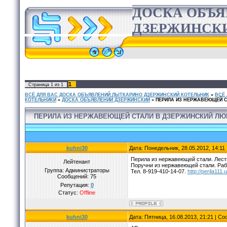
ДОСКА ОБЪ
ДЗЕРЖИНСК
1
Страница
1
из
1
ВСЁ ДЛЯ ВАС ДОСКА ОБЪЯВЛЕНИЙ ЛЫТКАРИНО ДЗЕРЖИНСКИЙ КОТЕЛЬНИК
»
ВСЁ
КОТЕЛЬНИКИ
»
ДОСКА ОБЪЯВЛЕНИЙ ДЗЕРЖИНСКИЙ
»
ПЕРИЛА ИЗ НЕРЖАВЕЮЩЕЙ 
ПЕРИЛА ИЗ НЕРЖАВЕЮЩЕЙ СТАЛИ В ДЗЕРЖИНСКИЙ Л
kuhni30
Дата: Понедельник, 28.05.2012, 14:1
Перила из нержавеющей стали. Лест
Лейтенант
Поручни из нержавеющей стали. Раб
Группа: Администраторы
Тел. 8-919-410-14-07.
http://perila111.
Сообщений:
75
Репутация:
0
Статус:
Offline
kuhni30
Дата: Пятница, 16.08.2013, 21:21 | С