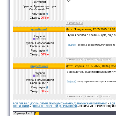
АР
Лейтенант
Группа: Администраторы
Сообщений:
75
Репутация:
0
Статус:
Offline
guardianm1
Дата: Понедельник, 12.05.2025, 11:1
Нужны перила в частный дом, ещё а
Рядовой
Группа: Пользователи
Гардиан
- входные двери металлические по 
Сообщений:
4
Репутация:
0
Статус:
Offline
projectqwork
Дата: Вторник, 13.05.2025, 10:34 | С
Занимаетесь ещё изготовлением? Н
Рядовой
Группа: Пользователи
ProjectQ
- популярные проекторы в наличии 
Сообщений:
4
Репутация:
0
Статус:
Offline
ВСЁ ДЛЯ ВАС ДОСКА ОБЪЯВЛЕНИЙ ЛЫТКАРИНО ДЗЕРЖИНСКИЙ КОТЕЛЬНИК
»
ВСЁ
КОТЕЛЬНИКИ
»
ДОСКА ОБЪЯВЛЕНИЙ ДЗЕРЖИНСКИЙ
»
ПЕРИЛА ИЗ НЕРЖАВЕЮЩЕЙ 
1
Страница
1
из
1