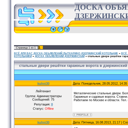
ДОСКА ОБЪ
ДЗЕРЖИНСК
1
Страница
1
из
1
ВСЁ ДЛЯ ВАС ДОСКА ОБЪЯВЛЕНИЙ ЛЫТКАРИНО ДЗЕРЖИНСКИЙ КОТЕЛЬНИК
»
ВСЁ
КОТЕЛЬНИКИ
»
ДОСКА ОБЪЯВЛЕНИЙ ДЗЕРЖИНСКИЙ
»
стальные двери решётки гар
стальные двери решётки гаражные ворота в дзержинский
kuhni30
Дата: Понедельник, 28.05.2012, 14:3
Лейтенант
Металлические стальные двери. Бол
Группа: Администраторы
Гаражные и садовые ворота. Ставни.
Сообщений:
75
Работаем по Москве и области. Тел.
Репутация:
0
Статус:
Offline
kuhni30
Дата: Пятница, 16.08.2013, 21:17 | С