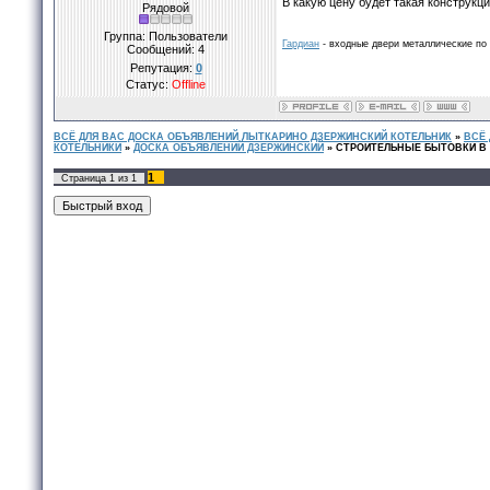
В какую цену будет такая конструкц
Рядовой
Группа: Пользователи
Гардиан
- входные двери металлические по 
Сообщений:
4
Репутация:
0
Статус:
Offline
ВСЁ ДЛЯ ВАС ДОСКА ОБЪЯВЛЕНИЙ ЛЫТКАРИНО ДЗЕРЖИНСКИЙ КОТЕЛЬНИК
»
ВСЁ
КОТЕЛЬНИКИ
»
ДОСКА ОБЪЯВЛЕНИЙ ДЗЕРЖИНСКИЙ
»
СТРОИТЕЛЬНЫЕ БЫТОВКИ В
1
Страница
1
из
1