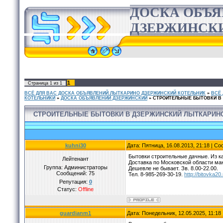
ДОСКА ОБЪ
ДЗЕРЖИНСК
1
Страница
1
из
1
ВСЁ ДЛЯ ВАС ДОСКА ОБЪЯВЛЕНИЙ ЛЫТКАРИНО ДЗЕРЖИНСКИЙ КОТЕЛЬНИК
»
ВСЁ
КОТЕЛЬНИКИ
»
ДОСКА ОБЪЯВЛЕНИЙ ДЗЕРЖИНСКИЙ
»
СТРОИТЕЛЬНЫЕ БЫТОВКИ В
СТРОИТЕЛЬНЫЕ БЫТОВКИ В ДЗЕРЖИНСКИЙ ЛЫТКАРИН
kuhni30
Дата: Пятница, 16.08.2013, 21:18 | С
Бытовки строительные дачные. Из к
Лейтенант
Доставка по Московской области ма
Группа: Администраторы
Дешевле не бывает. Зв. 8.00-22.00.
Сообщений:
75
Тел. 8-985-269-30-19.
http://bitovka20
Репутация:
0
Статус:
Offline
guardianm1
Дата: Понедельник, 12.05.2025, 11:1