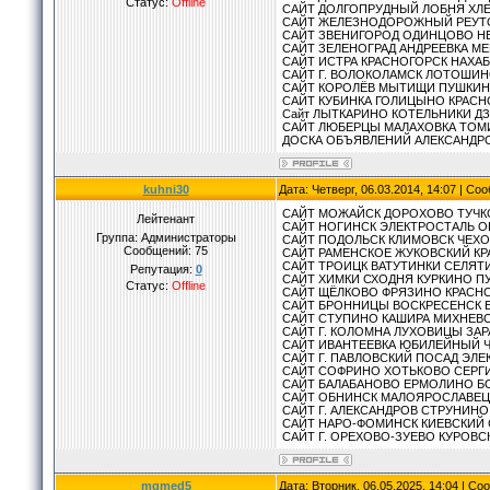
Статус:
Offline
САЙТ ДОЛГОПРУДНЫЙ ЛОБНЯ ХЛ
САЙТ ЖЕЛЕЗНОДОРОЖНЫЙ РЕУТО
САЙТ ЗВЕНИГОРОД ОДИНЦОВО Н
САЙТ ЗЕЛЕНОГРАД АНДРЕЕВКА М
САЙТ ИСТРА КРАСНОГОРСК НАХА
САЙТ Г. ВОЛОКОЛАМСК ЛОТОШИ
САЙТ КОРОЛЁВ МЫТИЩИ ПУШКИН
САЙТ КУБИНКА ГОЛИЦЫНО КРАС
Сайт ЛЫТКАРИНО КОТЕЛЬНИКИ 
САЙТ ЛЮБЕРЦЫ МАЛАХОВКА ТОМ
ДОСКА ОБЪЯВЛЕНИЙ АЛЕКСАНДР
kuhni30
Дата: Четверг, 06.03.2014, 14:07 | С
САЙТ МОЖАЙСК ДОРОХОВО ТУЧК
Лейтенант
САЙТ НОГИНСК ЭЛЕКТРОСТАЛЬ 
Группа: Администраторы
САЙТ ПОДОЛЬСК КЛИМОВСК ЧЕХ
Сообщений:
75
САЙТ РАМЕНСКОЕ ЖУКОВСКИЙ КР
САЙТ ТРОИЦК ВАТУТИНКИ СЕЛЯ
Репутация:
0
САЙТ ХИМКИ СХОДНЯ КУРКИНО 
Статус:
Offline
САЙТ ЩЁЛКОВО ФРЯЗИНО КРАСН
САЙТ БРОННИЦЫ ВОСКРЕСЕНСК 
САЙТ СТУПИНО КАШИРА МИХНЕВ
САЙТ Г. КОЛОМНА ЛУХОВИЦЫ ЗА
САЙТ ИВАНТЕЕВКА ЮБИЛЕЙНЫЙ 
САЙТ Г. ПАВЛОВСКИЙ ПОСАД ЭЛ
САЙТ СОФРИНО ХОТЬКОВО СЕРГ
САЙТ БАЛАБАНОВО ЕРМОЛИНО Б
САЙТ ОБНИНСК МАЛОЯРОСЛАВЕ
САЙТ Г. АЛЕКСАНДРОВ СТРУНИН
САЙТ НАРО-ФОМИНСК КИЕВСКИЙ
САЙТ Г. ОРЕХОВО-ЗУЕВО КУРОВ
mgmed5
Дата: Вторник, 06.05.2025, 14:04 | С