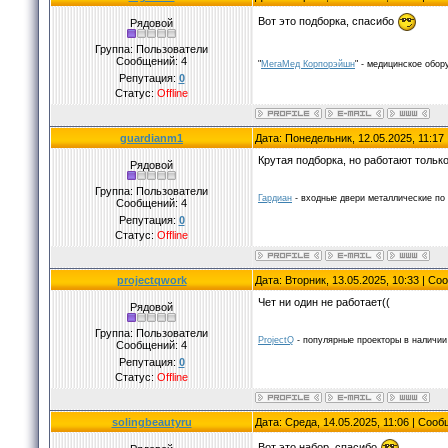
Вот это подборка, спасибо
Рядовой
Группа: Пользователи
Сообщений:
4
"
МегаМед Корпорэйшн
" - медицинское обор
Репутация:
0
Статус:
Offline
guardianm1
Дата: Понедельник, 12.05.2025, 11:1
Крутая подборка, но работают тольк
Рядовой
Группа: Пользователи
Гардиан
- входные двери металлические по 
Сообщений:
4
Репутация:
0
Статус:
Offline
projectqwork
Дата: Вторник, 13.05.2025, 10:33 | С
Чет ни один не работает((
Рядовой
Группа: Пользователи
ProjectQ
- популярные проекторы в наличии 
Сообщений:
4
Репутация:
0
Статус:
Offline
solingbeautyru
Дата: Среда, 14.05.2025, 11:06 | Соо
Вот это набор, спасибо