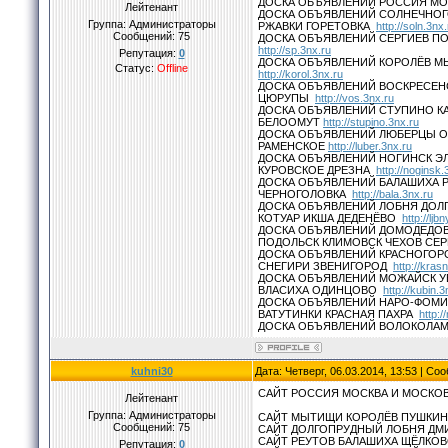
ДОСКА ОБЪЯВЛЕНИЙ РОССИЯ МО
Лейтенант
ДОСКА ОБЪЯВЛЕНИЙ СОЛНЕЧНОГ
Группа: Администраторы
РЖАВКИ ГОРЕТОВКА
http://soln.3nx.
Сообщений:
75
ДОСКА ОБЪЯВЛЕНИЙ СЕРГИЕВ П
http://sp.3nx.ru
Репутация:
0
ДОСКА ОБЪЯВЛЕНИЙ КОРОЛЁВ 
Статус:
Offline
http://korol.3nx.ru
ДОСКА ОБЪЯВЛЕНИЙ ВОСКРЕСЕН
ЦЮРУПЫ
http://vos.3nx.ru
ДОСКА ОБЪЯВЛЕНИЙ СТУПИНО К
БЕЛООМУТ
http://stupino.3nx.ru
ДОСКА ОБЪЯВЛЕНИЙ ЛЮБЕРЦЫ О
РАМЕНСКОЕ
http://luber.3nx.ru
ДОСКА ОБЪЯВЛЕНИЙ НОГИНСК ЭЛ
КУРОВСКОЕ ДРЕЗНА
http://noginsk.
ДОСКА ОБЪЯВЛЕНИЙ БАЛАШИХА 
ЧЕРНОГОЛОВКА
http://bala.3nx.ru
ДОСКА ОБЪЯВЛЕНИЙ ЛОБНЯ ДОЛ
КОТУАР ИКША ДЕДЕНЁВО
http://ljb
ДОСКА ОБЪЯВЛЕНИЙ ДОМОДЕДОВ
ПОДОЛЬСК КЛИМОВСК ЧЕХОВ СЕ
ДОСКА ОБЪЯВЛЕНИЙ КРАСНОГОР
СНЕГИРИ ЗВЕНИГОРОД
http://kras
ДОСКА ОБЪЯВЛЕНИЙ МОЖАЙСК У
ВЛАСИХА ОДИНЦОВО
http://kubin.3
ДОСКА ОБЪЯВЛЕНИЙ НАРО-ФОМИ
ВАТУТИНКИ КРАСНАЯ ПАХРА
http:/
ДОСКА ОБЪЯВЛЕНИЙ ВОЛОКОЛА
kuhni30
Дата: Четверг, 06.03.2014, 13:53 | С
САЙТ РОССИЯ МОСКВА И МОСКО
Лейтенант
Группа: Администраторы
САЙТ МЫТИЩИ КОРОЛЁВ ПУШКИН
Сообщений:
75
САЙТ ДОЛГОПРУДНЫЙ ЛОБНЯ ДМ
САЙТ РЕУТОВ БАЛАШИХА ЩЁЛКО
Репутация:
0