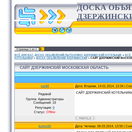
ДОСКА ОБЪ
ДЗЕРЖИНСК
1
Страница
1
из
1
ВСЁ ДЛЯ ВАС ДОСКА ОБЪЯВЛЕНИЙ ЛЫТКАРИНО ДЗЕРЖИНСКИЙ КОТЕЛЬНИК
»
ВСЁ
КОТЕЛЬНИКИ
»
ДОСКА ОБЪЯВЛЕНИЙ ДЗЕРЖИНСКИЙ
»
САЙТ ДЗЕРЖИНСКИЙ МОСКО
САЙТ ДЗЕРЖИНСКИЙ МОСКОВСКАЯ ОБЛАСТЬ
yar08
Дата: Вторник, 14.01.2014, 13:34 | С
САЙТ ДЗЕРЖИНСКИЙ КОТЕЛЬНИК
Рядовой
Группа: Администраторы
Сообщений:
19
Репутация:
0
Статус:
Offline
kuhni30
Дата: Четверг, 06.03.2014, 13:50 | С