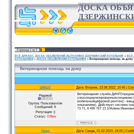
ДОСКА ОБЪ
ДЗЕРЖИНСК
1
Страница
1
из
1
ВСЁ ДЛЯ ВАС ДОСКА ОБЪЯВЛЕНИЙ ЛЫТКАРИНО ДЗЕРЖИНСКИЙ КОТЕЛЬНИК
»
ВСЁ
КОТЕЛЬНИКИ
»
ДОСКА ОБЪЯВЛЕНИЙ КОТЕЛЬНИКИ
»
Ветеринарная помощь на дому
Ветеринарная помощь на дому
DINGO
Дата: Вторник, 23.08.2022, 10:45 | С
Ветеринарная служба ДИНГОпредлагае
Рядовой
узкоспециализированныеспециалисты;
мобильныйцифровой рентген);- вакци
Группа: Пользователи
показаниям). Действует система ск
Сообщений:
8
73 71; 8 495 767 13 10Алина Иванов
Репутация:
0
Статус:
Offline
Надя
Дата: Среда, 01.02.2023, 18:05 | Соо