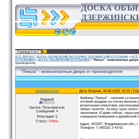
ДОСКА ОБЪ
ДЗЕРЖИНСК
1
Страница
1
из
1
ВСЁ ДЛЯ ВАС ДОСКА ОБЪЯВЛЕНИЙ ЛЫТКАРИНО ДЗЕРЖИНСКИЙ КОТЕЛЬНИК
»
ВСЁ
КОТЕЛЬНИКИ
»
ДОСКА ОБЪЯВЛЕНИЙ КОТЕЛЬНИКИ
»
"Левша" - межкомнатные двери
производителя)
"Левша" - межкомнатные двери от производителя
levshadoorsru
Дата: Вторник, 06.05.2025, 12:15 | С
Фабрика "Левша" - синоним успешно
Рядовой
оптовой продажи на отечественном 
розничными клиентами, рассказывае
Группа: Пользователи
любых полотен. За весь срок своег
Сообщений:
4
заказчиков. И даже сейчас, наша к
Репутация:
0
совершенствованием и доработкой 
Статус:
Offline
Адрес: 601907, Владимирская обл., г
Телефон: 7 (49232) 2-43-61