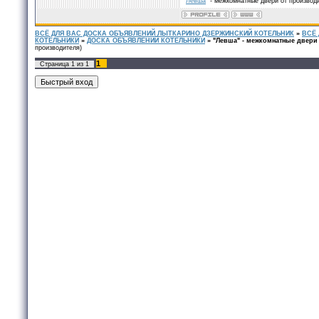
"
Левша
" - межкомнатные двери от производ
ВСЁ ДЛЯ ВАС ДОСКА ОБЪЯВЛЕНИЙ ЛЫТКАРИНО ДЗЕРЖИНСКИЙ КОТЕЛЬНИК
»
ВСЁ
КОТЕЛЬНИКИ
»
ДОСКА ОБЪЯВЛЕНИЙ КОТЕЛЬНИКИ
»
"Левша" - межкомнатные двери
производителя)
1
Страница
1
из
1