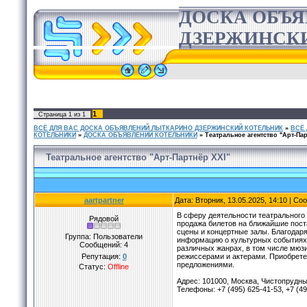
ДОСКА ОБЪ
ДЗЕРЖИНСК
1
Страница
1
из
1
ВСЁ ДЛЯ ВАС ДОСКА ОБЪЯВЛЕНИЙ ЛЫТКАРИНО ДЗЕРЖИНСКИЙ КОТЕЛЬНИК
»
ВСЁ
КОТЕЛЬНИКИ
»
ДОСКА ОБЪЯВЛЕНИЙ КОТЕЛЬНИКИ
»
Театральное агентство "Арт-Пар
Театральное агентство "Арт-Партнёр XXI"
aartpartner
Дата: Вторник, 13.05.2025, 14:10 | С
В сферу деятельности театрального 
Рядовой
продажа билетов на ближайшие пост
сцены и концертные залы. Благодар
Группа: Пользователи
информацию о культурных событиях,
Сообщений:
4
различных жанрах, в том числе мюз
Репутация:
0
режиссерами и актерами. Приобрете
предложениями.
Статус:
Offline
Адрес: 101000, Москва, Чистопрудный
Телефоны: +7 (495) 625-41-53, +7 (49