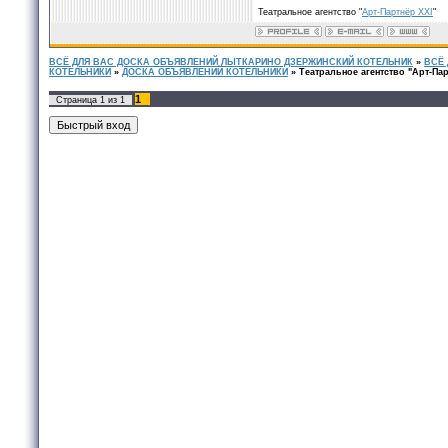
Театральное агентство "
Арт-Партнёр XXI
"
ВСЁ ДЛЯ ВАС ДОСКА ОБЪЯВЛЕНИЙ ЛЫТКАРИНО ДЗЕРЖИНСКИЙ КОТЕЛЬНИК
»
ВСЁ
КОТЕЛЬНИКИ
»
ДОСКА ОБЪЯВЛЕНИЙ КОТЕЛЬНИКИ
»
Театральное агентство "Арт-Пар
1
Страница
1
из
1