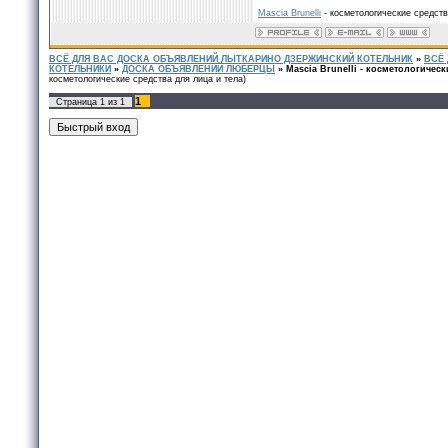
Mascia Brunelli
- косметологические средств
ВСЁ ДЛЯ ВАС ДОСКА ОБЪЯВЛЕНИЙ ЛЫТКАРИНО ДЗЕРЖИНСКИЙ КОТЕЛЬНИК
»
ВСЁ
КОТЕЛЬНИКИ
»
ДОСКА ОБЪЯВЛЕНИЙ ЛЮБЕРЦЫ
»
Mascia Brunelli - косметологическ
косметологические средства для лица и тела)
1
Страница
1
из
1