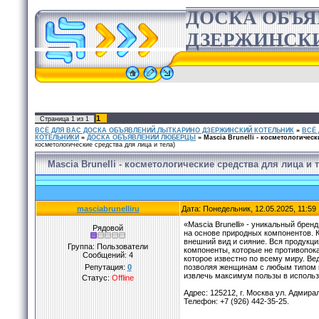
ДОСКА ОБЪ
ДЗЕРЖИНСК
1
Страница
1
из
1
ВСЁ ДЛЯ ВАС ДОСКА ОБЪЯВЛЕНИЙ ЛЫТКАРИНО ДЗЕРЖИНСКИЙ КОТЕЛЬНИК
»
ВСЁ
КОТЕЛЬНИКИ
»
ДОСКА ОБЪЯВЛЕНИЙ ЛЮБЕРЦЫ
»
Mascia Brunelli - косметологическ
косметологические средства для лица и тела)
Mascia Brunelli - косметологические средства для лица и 
masciabrunelliru
Дата: Понедельник, 12.05.2025, 11:5
«Mascia Brunelli» - уникальный бре
Рядовой
на основе природных компонентов. 
внешний вид и сияние. Вся продукци
Группа: Пользователи
компоненты, которые не противопока
Сообщений:
4
которое известно по всему миру. В
Репутация:
0
позволяя женщинам с любым типом 
извлечь максимум пользы в исполь
Статус:
Offline
Адрес: 125212, г. Москва ул. Адмирал
Телефон: +7 (926) 442-35-25.