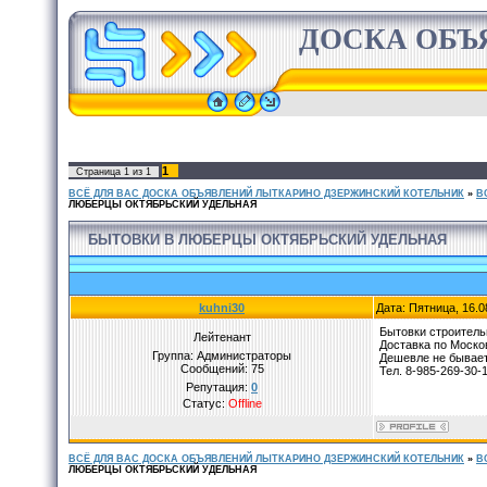
ДОСКА ОБЪ
1
Страница
1
из
1
ВСЁ ДЛЯ ВАС ДОСКА ОБЪЯВЛЕНИЙ ЛЫТКАРИНО ДЗЕРЖИНСКИЙ КОТЕЛЬНИК
»
В
ЛЮБЕРЦЫ ОКТЯБРЬСКИЙ УДЕЛЬНАЯ
БЫТОВКИ В ЛЮБЕРЦЫ ОКТЯБРЬСКИЙ УДЕЛЬНАЯ
kuhni30
Дата: Пятница, 16.0
Бытовки строитель
Лейтенант
Доставка по Моско
Группа: Администраторы
Дешевле не бывает.
Сообщений:
75
Тел. 8-985-269-30-
Репутация:
0
Статус:
Offline
ВСЁ ДЛЯ ВАС ДОСКА ОБЪЯВЛЕНИЙ ЛЫТКАРИНО ДЗЕРЖИНСКИЙ КОТЕЛЬНИК
»
В
ЛЮБЕРЦЫ ОКТЯБРЬСКИЙ УДЕЛЬНАЯ