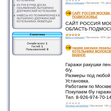
КОТЕЛЬНИКИ
Шины и покрышки
|
Просмотров:
776
|
Дата
ИЗ РУК В РУКИ ДОСКА
ОБЪЯВЛЕНИЙ ЛЫТКАРИНО
ДЗЕРЖИНСКИЙ КОТЕЛЬНИКИ
САЙТ РОССИЯ МОСКВА
НАВЕСЫ ИЗ ПОЛИКАРБОНАТА В
ПОДМОСКОВЬЕ
ЛЫТКАРИНО ДЗЕРЖИНСКИЙ
КОТЕЛЬНИКАХ ЛЮБЕРЦАХ
САЙТ РОССИЯ МО
ОБЛАСТЬ ПОДМО
Статистика
Шины и покрышки
|
Просмотров:
2479
|
Дат
Онлайн всего:
1
Гостей:
1
гаражи ракушки пенал
Пользователей:
0
КОТЕЛЬНИКИ МОЛОКО
ВИДНОЕ
Гаражи ракушки пен
б/у.
Размеры под любой 
Установка.
Работаем по Москве
Покупаем б\у гараж
Тел. 8-926-974-70-1
Легковые автомобили
|
Просмотров:
748
|