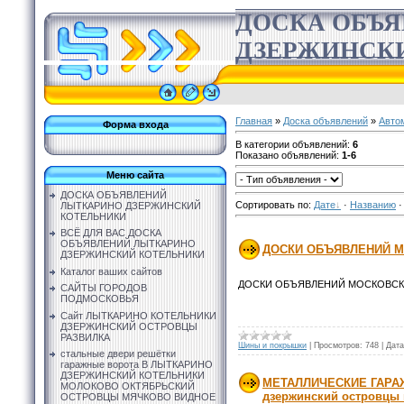
ДОСКА ОБЪ
ДЗЕРЖИНСК
Главная
»
Доска объявлений
»
Авто
Форма входа
В категории объявлений
:
6
Показано объявлений
:
1-6
Меню сайта
ДОСКА ОБЪЯВЛЕНИЙ
Сортировать по
:
Дате
·
Названию
ЛЫТКАРИНО ДЗЕРЖИНСКИЙ
КОТЕЛЬНИКИ
ВСЁ ДЛЯ ВАС ДОСКА
ОБЪЯВЛЕНИЙ ЛЫТКАРИНО
ДОСКИ ОБЪЯВЛЕНИЙ М
ДЗЕРЖИНСКИЙ КОТЕЛЬНИКИ
Каталог ваших сайтов
ДОСКИ ОБЪЯВЛЕНИЙ МОСКОВС
САЙТЫ ГОРОДОВ
ПОДМОСКОВЬЯ
Сайт ЛЫТКАРИНО КОТЕЛЬНИКИ
ДЗЕРЖИНСКИЙ ОСТРОВЦЫ
РАЗВИЛКА
Шины и покрышки
|
Просмотров:
748
|
Дата
стальные двери решётки
гаражные ворота В ЛЫТКАРИНО
ДЗЕРЖИНСКИЙ КОТЕЛЬНИКИ
МЕТАЛЛИЧЕСКИЕ ГАРАЖ
МОЛОКОВО ОКТЯБРЬСКИЙ
дзержинский островцы
ОСТРОВЦЫ МЯЧКОВО ВИДНОЕ