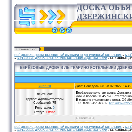
ДОСКА ОБЪ
ДЗЕРЖИНСК
1
Страница
1
из
1
ВСЁ ДЛЯ ВАС ДОСКА ОБЪЯВЛЕНИЙ ЛЫТКАРИНО ДЗЕРЖИНСКИЙ КОТЕЛЬНИК
»
БЕР
»
БЕРЁЗОВЫЕ ДРОВА В ЛЫТКАРИНО КОТЕЛЬНИКИ ДЗЕРЖИНСКИЙ
»
БЕРЁЗОВЫЕ ДР
БЕРЁЗОВЫЕ ДРОВА В ЛЫТКАРИНО КОТЕЛЬНИКИ ДЗЕРЖ
kuhni30
Дата: Понедельник, 28.02.2022, 14:4
Берёзовые колотые дрова. Доставка 
Лейтенант
Длина полена 30-45 см. Естественно
Группа: Администраторы
В машине уложенные в ряды. Объём 
Сообщений:
75
Тел. 8-916-451-68-02
http://drova222
Репутация:
0
Статус:
Offline
ВСЁ ДЛЯ ВАС ДОСКА ОБЪЯВЛЕНИЙ ЛЫТКАРИНО ДЗЕРЖИНСКИЙ КОТЕЛЬНИК
»
БЕР
»
БЕРЁЗОВЫЕ ДРОВА В ЛЫТКАРИНО КОТЕЛЬНИКИ ДЗЕРЖИНСКИЙ
»
БЕРЁЗОВЫЕ ДР