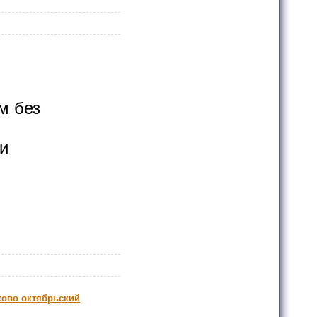
м без
и
ово октябрьский