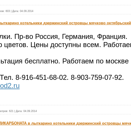
ров:
603
|
Дата:
04.09.2014
лыткарино котельники дзержинский островцы мячково октябрьский
ки. Пр-во Россия, Германия, Франция.
 цветов. Цены доступны всем. Работае
ьтация бесплатно. Работаем по москве 
 Тел. 8-916-451-68-02. 8-903-759-07-92.
rod2.ru
отров:
621
|
Дата:
04.09.2014
КАРБОНАТА в лыткарино котельники дзержинский островцы мячк