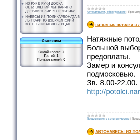
ИЗ РУК В РУКИ ДОСКА
ОБЪЯВЛЕНИЙ ЛЫТКАРИНО
ДЗЕРЖИНСКИЙ КОТЕЛЬНИКИ
Автозапчасти, оборудование
|
Просмот
НАВЕСЫ ИЗ ПОЛИКАРБОНАТА В
ЛЫТКАРИНО ДЗЕРЖИНСКИЙ
КОТЕЛЬНИКАХ ЛЮБЕРЦАХ
натяжные потолки в 
Натяжные потол
Статистика
Большой выбор
Онлайн всего:
1
предоплаты.
Гостей:
1
Пользователей:
0
Замер и консул
подмосковью.
Зв. 8.00-22.00.
http://potolci.na
Предложения о сотрудничестве
|
Просм
АВТОНАВЕСЫ ИЗ ПОЛИ