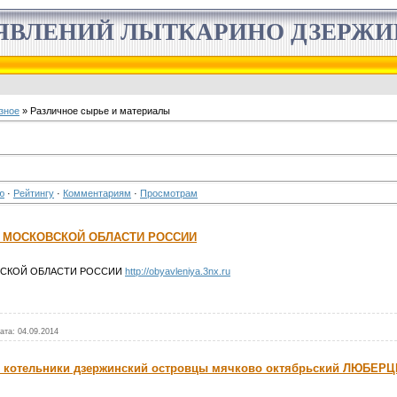
ЯВЛЕНИЙ ЛЫТКАРИНО ДЗЕРЖ
зное
» Различное сырье и материалы
ю
·
Рейтингу
·
Комментариям
·
Просмотрам
 МОСКОВСКОЙ ОБЛАСТИ РОССИИ
ВСКОЙ ОБЛАСТИ РОССИИ
http://obyavleniya.3nx.ru
ата:
04.09.2014
о котельники дзержинский островцы мячково октябрьский ЛЮБЕ