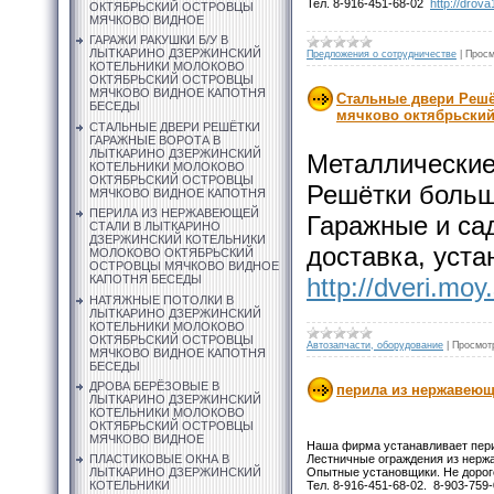
Тел. 8-916-451-68-02
http://drov
ОКТЯБРЬСКИЙ ОСТРОВЦЫ
МЯЧКОВО ВИДНОЕ
ГАРАЖИ РАКУШКИ Б/У В
ЛЫТКАРИНО ДЗЕРЖИНСКИЙ
Предложения о сотрудничестве
|
Просм
КОТЕЛЬНИКИ МОЛОКОВО
ОКТЯБРЬСКИЙ ОСТРОВЦЫ
МЯЧКОВО ВИДНОЕ КАПОТНЯ
Стальные двери Решё
БЕСЕДЫ
мячково октябрьски
СТАЛЬНЫЕ ДВЕРИ РЕШЁТКИ
ГАРАЖНЫЕ ВОРОТА В
ЛЫТКАРИНО ДЗЕРЖИНСКИЙ
Металлические
КОТЕЛЬНИКИ МОЛОКОВО
ОКТЯБРЬСКИЙ ОСТРОВЦЫ
Решётки больш
МЯЧКОВО ВИДНОЕ КАПОТНЯ
ПЕРИЛА ИЗ НЕРЖАВЕЮЩЕЙ
Гаражные и сад
СТАЛИ В ЛЫТКАРИНО
ДЗЕРЖИНСКИЙ КОТЕЛЬНИКИ
доставка, уста
МОЛОКОВО ОКТЯБРЬСКИЙ
ОСТРОВЦЫ МЯЧКОВО ВИДНОЕ
http://dveri.moy
КАПОТНЯ БЕСЕДЫ
НАТЯЖНЫЕ ПОТОЛКИ В
ЛЫТКАРИНО ДЗЕРЖИНСКИЙ
КОТЕЛЬНИКИ МОЛОКОВО
ОКТЯБРЬСКИЙ ОСТРОВЦЫ
Автозапчасти, оборудование
|
Просмот
МЯЧКОВО ВИДНОЕ КАПОТНЯ
БЕСЕДЫ
ДРОВА БЕРЁЗОВЫЕ В
перила из нержавеющ
ЛЫТКАРИНО ДЗЕРЖИНСКИЙ
КОТЕЛЬНИКИ МОЛОКОВО
ОКТЯБРЬСКИЙ ОСТРОВЦЫ
МЯЧКОВО ВИДНОЕ
Наша фирма устанавливает пери
Лестничные ограждения из нерж
ПЛАСТИКОВЫЕ ОКНА В
Опытные установщики. Не дорого
ЛЫТКАРИНО ДЗЕРЖИНСКИЙ
Тел. 8-916-451-68-02. 8-903-759
КОТЕЛЬНИКИ