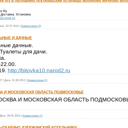
ки б/у в лыткарино осктябрьский островцы молоково мячково вол
 б\у.
Доставка. Установка.
111.ucoz.ru
ата:
22.07.2013
|
Комментарии (0)
ЬНЫЕ И ДАЧНЫЕ
ьные дачные.
 Туалеты для дачи.
ка.
-22.00.
19.
http://bitovka10.narod2.ru
27
|
Дата:
01.06.2013
|
Комментарии (0)
ВА И МОСКОВСКАЯ ОБЛАСТЬ ПОДМОСКОВЬЕ
ОСКВА И МОСКОВСКАЯ ОБЛАСТЬ ПОДМОСКОВ
Дата:
26.02.2013
|
Комментарии (2)
 ЛЫТКАРИНО ДЗЕРЖИНСКИЙ КОТЕЛЬНИКИ