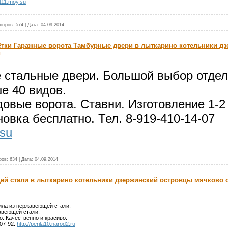
a111.moy.su
отров:
574
|
Дата:
04.09.2014
тки Гаражные ворота Тамбурные двери в лыткарино котельники д
й
 стальные двери. Большой выбор отдел
е 40 видов.
овые ворота. Ставни. Изготовление 1-2
новка бесплатно. Тел. 8-919-410-14-07
.su
ров:
634
|
Дата:
04.09.2014
ей стали в лыткарино котельники дзержинский островцы мячково 
ла из нержавеющей стали.
авеющей стали.
. Качественно и красиво.
-07-92.
http://perila10.narod2.ru