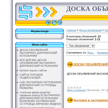
ДОСКА ОБЪ
Главная
»
Доска объявлений
»
Ра
Форма входа
В категории объявлений
:
13
Показано объявлений
:
1-13
Меню сайта
ДОСКА ОБЪЯВЛЕНИЙ
Сортировать по
:
Дате
·
Названи
ЛЫТКАРИНО ДЗЕРЖИНСКИЙ
КОТЕЛЬНИКИ
ВСЁ ДЛЯ ВАС ДОСКА
ОБЪЯВЛЕНИЙ ЛЫТКАРИНО
ДОСКИ ОБЪЯВЛЕНИЙ
ДЗЕРЖИНСКИЙ КОТЕЛЬНИКИ
Каталог ваших сайтов
ДОСКИ ОБЪЯВЛЕНИЙ МОСКО
САЙТЫ ГОРОДОВ
ПОДМОСКОВЬЯ
Сайт ЛЫТКАРИНО КОТЕЛЬНИКИ
ДЗЕРЖИНСКИЙ ОСТРОВЦЫ
РАЗВИЛКА
Шины и покрышки
|
Просмотров:
747
|
Д
стальные двери решётки
гаражные ворота В ЛЫТКАРИНО
ДЗЕРЖИНСКИЙ КОТЕЛЬНИКИ
бытовки в лыткарин
МОЛОКОВО ОКТЯБРЬСКИЙ
ОСТРОВЦЫ МЯЧКОВО ВИДНОЕ