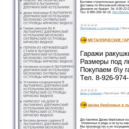
РЕМОНТ МЕТАЛЛИЧЕСКИХ
Бытовки строительные дачные. И
ДВЕРЕЙ В ЛЫТКАРИНО
Доставка по Московской области
ДЗЕРЖИНСКИЙ КОТЕЛЬНИКИ
Дешевле не бывает. Зв. 8.00-22.0
Тел. 8-985-269-30-19.
http://bito
дрова берёзовые В ЛЫТКАРИНО
ДЗЕРЖИНСКИЙ КОТЕЛЬНИКИ
МОЛОКОВО ОКТЯБРЬСКИЙ
ОСТРОВЦЫ МЯЧКОВО ВИДНОЕ
Гаражи ракушки б/у В
Предложения о сотрудничестве
|
Просм
ЛЫТКАРИНО ДЗЕРЖИНСКИЙ
КОТЕЛЬНИКИ МОЛОКОВО
ОКТЯБРЬСКИЙ ОСТРОВЦЫ
МЕТАЛЛИЧЕСКИЕ ГАРА
МЯЧКОВО ВИДНОЕ
ПЕРИЛА ИЗ НЕРЖАВЕЮЩЕЙ
СТАЛИ В ЛЫТКАРИНО
Гаражи ракушки
ДЗЕРЖИНСКИЙ КОТЕЛЬНИКИ
МОЛОКОВО ОКТЯБРЬСКИЙ
Размеры под л
ОСТРОВЦЫ МЯЧКОВО ВИДНОЕ
Натяжные потолки В ЛЫТКАРИНО
Покупаем б\у 
ДЗЕРЖИНСКИЙ КОТЕЛЬНИКИ
МОЛОКОВО ОКТЯБРЬСКИЙ
Тел. 8-926-974
ОСТРОВЦЫ МЯЧКОВО ВИДНОЕ
Установка кондиционеров В
ЛЫТКАРИНО ДЗЕРЖИНСКИЙ
КОТЕЛЬНИКИ МОЛОКОВО
ОКТЯБРЬСКИЙ ОСТРОВЦЫ
Шины и покрышки
|
Просмотров:
695
|
Д
МЯЧКОВО ВИДНОЕ
НАРКОЛОГ НА ДОМУ В
дрова берёзовые в 
ЛЫТКАРИНО ДЗЕРЖИНСКИЙ
КОТЕЛЬНИКИ МОЛОКОВО
ОКТЯБРЬСКИЙ ОСТРОВЦЫ
МЯЧКОВО ВИДНОЕ
Доставляем Дрова берёзовые кол
Бытовки дачные садовые В
Уложенные в ряды а не куча нава
ЛЫТКАРИНО ДЗЕРЖИНСКИЙ
Мы производство а не посредник
КОТЕЛЬНИКИ МОЛОКОВО