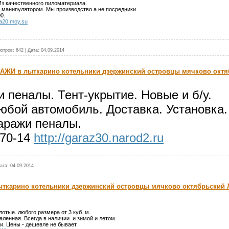
з качественного пиломатериала.
 манипулятором. Мы производство а не посредники.
0.
vka20.moy.su
отров:
642
|
Дата:
04.09.2014
ЖИ в лыткарино котельники дзержинский островцы мячково октя
 пеналы. Тент-укрытие. Новые и б/у.
юбой автомобиль. Доставка. Установка.
гаражи пеналы.
-70-14
http://garaz30.narod2.ru
ата:
04.09.2014
лыткарино котельники дзержинский островцы мячково октябрьски
отые. любого размера от 3 куб. м.
ленная. Всегда в наличии. и зимой и летом.
и. Цены - дешевле не бывает