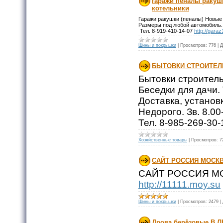
гаражи пеналы ракуш
котельники
Гаражи ракушки (пеналы) Новые и
Размеры под любой автомобиль. 
Тел. 8-919-410-14-07
http://garaz
Шины и покрышки
|
Просмотров:
776
|
Д
БЫТОВКИ СТРОИТЕЛ
Бытовки строител
Беседки для дачи.
Доставка, установ
Недорого. Зв. 8.00
Тел. 8-985-269-30-
Хозяйственные товары
|
Просмотров:
7
САЙТ РОССИЯ МОСК
САЙТ РОССИЯ М
http://11111.moy.su
Шины и покрышки
|
Просмотров:
2479
|
Дрова берёзовые В