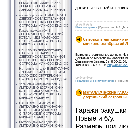
РЕМОНТ МЕТАЛЛИЧЕСКИХ
ДВЕРЕЙ В ЛЫТКАРИНО
ДОСКИ ОБЪЯВЛЕНИЙ МОСКОВС
ДЗЕРЖИНСКИЙ КОТЕЛЬНИКИ
дрова берёзовые В ЛЫТКАРИНО
ДЗЕРЖИНСКИЙ КОТЕЛЬНИКИ
МОЛОКОВО ОКТЯБРЬСКИЙ
ОСТРОВЦЫ МЯЧКОВО ВИДНОЕ
Шины и покрышки
|
Просмотров:
748
|
Дата
Гаражи ракушки б/у В
ЛЫТКАРИНО ДЗЕРЖИНСКИЙ
КОТЕЛЬНИКИ МОЛОКОВО
бытовки в лыткарино к
ОКТЯБРЬСКИЙ ОСТРОВЦЫ
мячково октябрьски
МЯЧКОВО ВИДНОЕ
ПЕРИЛА ИЗ НЕРЖАВЕЮЩЕЙ
СТАЛИ В ЛЫТКАРИНО
Бытовки строительные дачные. Из 
ДЗЕРЖИНСКИЙ КОТЕЛЬНИКИ
Доставка по Московской области м
МОЛОКОВО ОКТЯБРЬСКИЙ
Дешевле не бывает. Зв. 8.00-22.00.
ОСТРОВЦЫ МЯЧКОВО ВИДНОЕ
Тел. 8-985-269-30-19.
http://bitovka
Натяжные потолки В ЛЫТКАРИНО
ДЗЕРЖИНСКИЙ КОТЕЛЬНИКИ
МОЛОКОВО ОКТЯБРЬСКИЙ
ОСТРОВЦЫ МЯЧКОВО ВИДНОЕ
Предложения о сотрудничестве
|
Просмотр
Установка кондиционеров В
ЛЫТКАРИНО ДЗЕРЖИНСКИЙ
КОТЕЛЬНИКИ МОЛОКОВО
МЕТАЛЛИЧЕСКИЕ ГАРАЖ
ОКТЯБРЬСКИЙ ОСТРОВЦЫ
дзержинский островцы
МЯЧКОВО ВИДНОЕ
НАРКОЛОГ НА ДОМУ В
ЛЫТКАРИНО ДЗЕРЖИНСКИЙ
Гаражи ракушки 
КОТЕЛЬНИКИ МОЛОКОВО
ОКТЯБРЬСКИЙ ОСТРОВЦЫ
Новые и б/у.
МЯЧКОВО ВИДНОЕ
Бытовки дачные садовые В
Размеры под лю
ЛЫТКАРИНО ДЗЕРЖИНСКИЙ