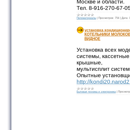
Москве и области.
Тел. 8-916-270-67-0
Пиломатериалы
|
Просмотров:
754
|
Дата:
установка кондицион
КОТЕЛЬНИКИ МОЛОКО
ВИДНОЕ
Установка всех мод
системы, кассетные
крышные,
мультисплит систем
Опытные установщик
http://kondi20.narod2
Бытовая техника и электроника
|
Просмотр