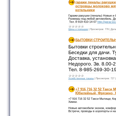
гаражи пеналы ракушки
островцы молоково мя
котельники
Гаражи ракушки (пеналы) Новые и б
Размеры под любой автомобиль. До
Тел. 8-919-410-14-07
http://garaz11
Шины и покрышки
|
Просмотров:
776
|
Дата
БЫТОВКИ СТРОИТЕЛЬ
Бытовки строительн
Беседки для дачи. Т
Доставка, установка
Недорого. Зв. 8.00-2
Тел. 8-985-269-30-1
Хозяйственные товары
|
Просмотров:
727
+7 916 716 32 52 Такси
Юбилейный, Фрязино, 
+7 916 716 32 52 Такси Мытищи, К
Химки.
Новые автомобили эконом, комфорт
Встречи, проводы в аэропорты и на