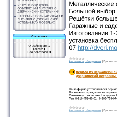
КОТЕЛЬНИКИ
Металлические 
ИЗ РУК В РУКИ ДОСКА
ОБЪЯВЛЕНИЙ ЛЫТКАРИНО
Большой выбор 
ДЗЕРЖИНСКИЙ КОТЕЛЬНИКИ
НАВЕСЫ ИЗ ПОЛИКАРБОНАТА В
Решётки больше
ЛЫТКАРИНО ДЗЕРЖИНСКИЙ
КОТЕЛЬНИКАХ ЛЮБЕРЦАХ
Гаражные и садо
Изготовление 1-
Статистика
установка беспл
Онлайн всего:
1
07
http://dveri.m
Гостей:
1
Пользователей:
0
Автозапчасти, оборудование
|
Просмотров
перила из нержавеющей
дзержинский островцы
Наша фирма устанавливает перила
Лестничные ограждения из нержав
Опытные установщики. Не дорого. 
Тел. 8-916-451-68-02. 8-903-759-07
Автозапчасти, оборудование
|
Просмотров