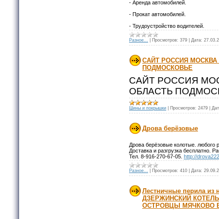
- Аренда автомобилей.
- Прокат автомобилей.
- Трудоустройство водителей.
Разное...
|
Просмотров:
379
|
Дата:
27.03.
САЙТ РОССИЯ МОСКВА
ПОДМОСКОВЬЕ
САЙТ РОССИЯ МО
ОБЛАСТЬ ПОДМО
Шины и покрышки
|
Просмотров:
2479
|
Дат
Дрова берёзовые
Дрова берёзовые колотые. любого р
Доставка и разгрузка бесплатно. Р
Тел. 8-916-270-67-05.
http://drova22
Разное...
|
Просмотров:
410
|
Дата:
29.09.
Лестничные перила из
ДЗЕРЖИНСКИЙ КОТЕЛЬ
ОСТРОВЦЫ МЯЧКОВО 