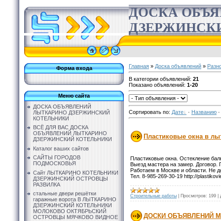
ДОСКА ОБЪ
ДЗЕРЖИНСК
Главная
»
Доска объявлений
»
Разн
Форма входа
В категории объявлений
:
21
Показано объявлений
:
1-20
Меню сайта
ДОСКА ОБЪЯВЛЕНИЙ
Сортировать по
:
Дате
·
Названию
ЛЫТКАРИНО ДЗЕРЖИНСКИЙ
КОТЕЛЬНИКИ
ВСЁ ДЛЯ ВАС ДОСКА
ОБЪЯВЛЕНИЙ ЛЫТКАРИНО
Пластиковые окна в лы
ДЗЕРЖИНСКИЙ КОТЕЛЬНИКИ
Каталог ваших сайтов
САЙТЫ ГОРОДОВ
Пластиковые окна. Остекление бал
ПОДМОСКОВЬЯ
Выезд мастера на замер. Договор. 
Работаем в Москве и области. Не д
Сайт ЛЫТКАРИНО КОТЕЛЬНИКИ
Тел. 8-985-269-30-19 http://plastikov
ДЗЕРЖИНСКИЙ ОСТРОВЦЫ
РАЗВИЛКА
стальные двери решётки
Строительные работы
|
Просмотров:
199
|
гаражные ворота В ЛЫТКАРИНО
ДЗЕРЖИНСКИЙ КОТЕЛЬНИКИ
МОЛОКОВО ОКТЯБРЬСКИЙ
ДОСКИ ОБЪЯВЛЕНИЙ М
ОСТРОВЦЫ МЯЧКОВО ВИДНОЕ