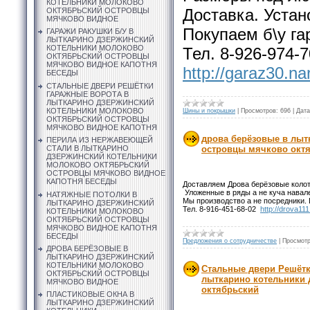
КОТЕЛЬНИКИ МОЛОКОВО
Доставка. Устан
ОКТЯБРЬСКИЙ ОСТРОВЦЫ
МЯЧКОВО ВИДНОЕ
Покупаем б\у га
ГАРАЖИ РАКУШКИ Б/У В
ЛЫТКАРИНО ДЗЕРЖИНСКИЙ
КОТЕЛЬНИКИ МОЛОКОВО
Тел. 8-926-974-7
ОКТЯБРЬСКИЙ ОСТРОВЦЫ
МЯЧКОВО ВИДНОЕ КАПОТНЯ
http://garaz30.na
БЕСЕДЫ
СТАЛЬНЫЕ ДВЕРИ РЕШЁТКИ
ГАРАЖНЫЕ ВОРОТА В
ЛЫТКАРИНО ДЗЕРЖИНСКИЙ
КОТЕЛЬНИКИ МОЛОКОВО
Шины и покрышки
|
Просмотров:
696
|
Дата
ОКТЯБРЬСКИЙ ОСТРОВЦЫ
МЯЧКОВО ВИДНОЕ КАПОТНЯ
дрова берёзовые в лыт
ПЕРИЛА ИЗ НЕРЖАВЕЮЩЕЙ
СТАЛИ В ЛЫТКАРИНО
островцы мячково ок
ДЗЕРЖИНСКИЙ КОТЕЛЬНИКИ
МОЛОКОВО ОКТЯБРЬСКИЙ
ОСТРОВЦЫ МЯЧКОВО ВИДНОЕ
КАПОТНЯ БЕСЕДЫ
Доставляем Дрова берёзовые колоты
Уложенные в ряды а не куча навале
НАТЯЖНЫЕ ПОТОЛКИ В
Мы производство а не посредники.
ЛЫТКАРИНО ДЗЕРЖИНСКИЙ
Тел. 8-916-451-68-02
http://drova11
КОТЕЛЬНИКИ МОЛОКОВО
ОКТЯБРЬСКИЙ ОСТРОВЦЫ
МЯЧКОВО ВИДНОЕ КАПОТНЯ
БЕСЕДЫ
Предложения о сотрудничестве
|
Просмотр
ДРОВА БЕРЁЗОВЫЕ В
ЛЫТКАРИНО ДЗЕРЖИНСКИЙ
КОТЕЛЬНИКИ МОЛОКОВО
Стальные двери Решётк
ОКТЯБРЬСКИЙ ОСТРОВЦЫ
лыткарино котельники
МЯЧКОВО ВИДНОЕ
октябрьский
ПЛАСТИКОВЫЕ ОКНА В
ЛЫТКАРИНО ДЗЕРЖИНСКИЙ